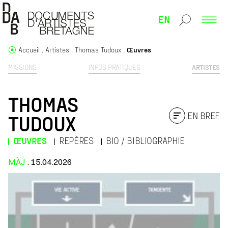
EN
Accueil
Artistes
Thomas Tudoux
Œuvres
MISSIONS
INFOS PRATIQUES
ARTISTES
THOMAS
EN BREF
TUDOUX
ŒUVRES
REPÈRES
BIO / BIBLIOGRAPHIE
MÀJ
. 15.04.2026